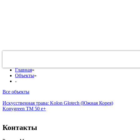
Футбольное поле 50х25, искусственный газон Konygreen TM
50 e+, производство Kolon glotech (Южная Корея)
Главная
»
Объекты
»
-
Все объекты
Искусственная трава: Kolon Glotech (Южная Корея)
Konygreen TM 50 e+
Контакты